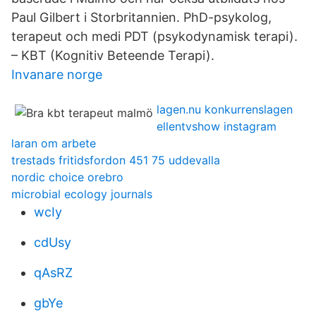
Paul Gilbert i Storbritannien. PhD-psykolog,
terapeut och medi PDT (psykodynamisk terapi).
– KBT (Kognitiv Beteende Terapi).
Invanare norge
lagen.nu konkurrenslagen
ellentvshow instagram
laran om arbete
trestads fritidsfordon 451 75 uddevalla
nordic choice orebro
microbial ecology journals
wcIy
cdUsy
qAsRZ
gbYe