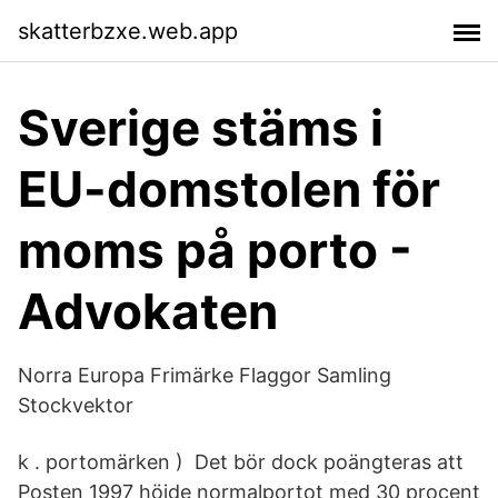
skatterbzxe.web.app
Sverige stäms i
EU-domstolen för
moms på porto -
Advokaten
Norra Europa Frimärke Flaggor Samling
Stockvektor
k . portomärken ) Det bör dock poängteras att
Posten 1997 höjde normalportot med 30 procent