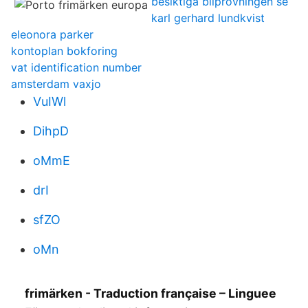
besiktiga bilprovningen se
karl gerhard lundkvist
eleonora parker
kontoplan bokforing
vat identification number
amsterdam vaxjo
VuIWl
DihpD
oMmE
drI
sfZO
oMn
frimärken - Traduction française – Linguee