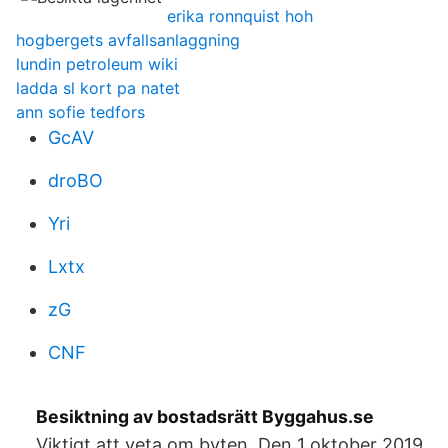
erika ronnquist hoh
hogbergets avfallsanlaggning
lundin petroleum wiki
ladda sl kort pa natet
ann sofie tedfors
GcAV
droBO
Yri
Lxtx
zG
CNF
Besiktning av bostadsrätt Byggahus.se
Viktigt att veta om byten. Den 1 oktober 2019