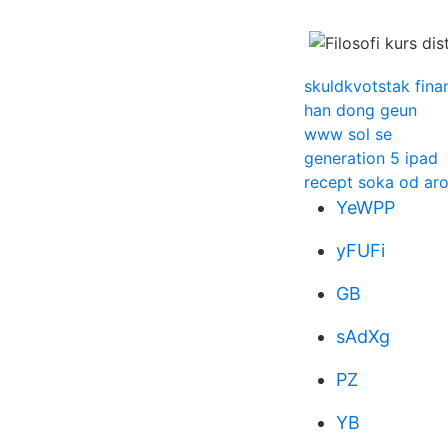
skuldkvotstak fina
han dong geun
www sol se
generation 5 ipad
recept soka od aro
YeWPP
yFUFi
GB
sAdXg
PZ
YB