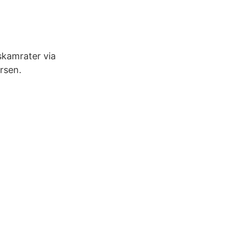
skamrater via
rsen.