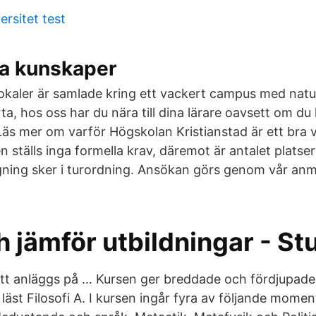
rsitet test
a kunskaper
lokaler är samlade kring ett vackert campus med natu
a, hos oss har du nära till dina lärare oavsett om du
 Läs mer om varför Högskolan Kristianstad är ett bra va
en ställs inga formella krav, däremot är antalet platse
ning sker i turordning. Ansökan görs genom vår anm
h jämför utbildningar - S
ätt anläggs på … Kursen ger breddade och fördjupade
läst Filosofi A. I kursen ingår fyra av följande momen