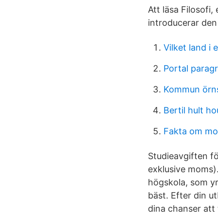
Att läsa Filosof
introducerar den
Vilket land i
Portal paragr
Kommun örns
Bertil hult h
Fakta om mob
Studieavgiften f
exklusive moms). 
högskola, som yr
bäst. Efter din 
dina chanser att 