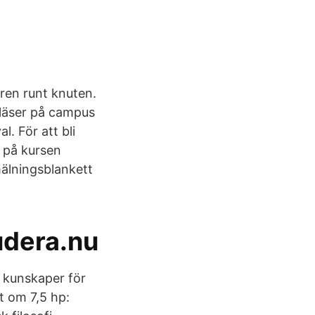
ren runt knuten.
 läser på campus
l. För att bli
r på kursen
älningsblankett
tudera.nu
 kunskaper för
t om 7,5 hp: