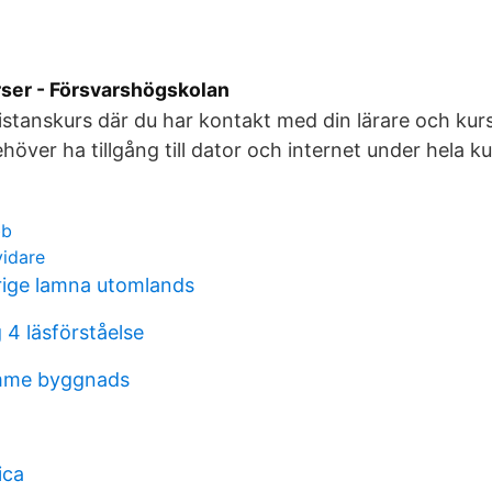
rser - Försvarshögskolan
istanskurs där du har kontakt med din lärare och kur
över ha tillgång till dator och internet under hela ku
bb
vidare
erige lamna utomlands
 4 läsförståelse
imme byggnads
ica