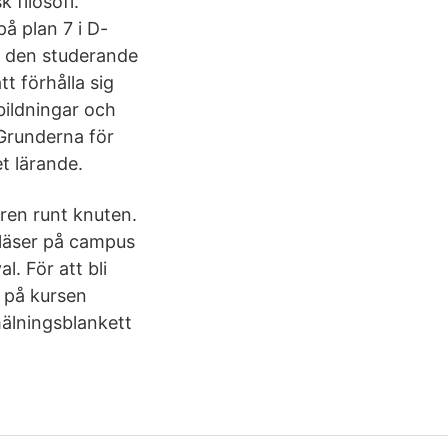
 filosofi.
på plan 7 i D-
ka den studerande
t förhålla sig
bildningar och
s Grunderna för
t lärande.
ren runt knuten.
 läser på campus
l. För att bli
r på kursen
älningsblankett