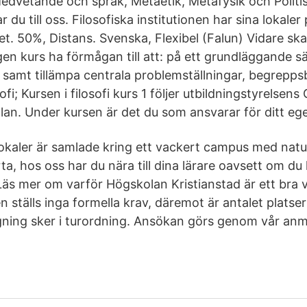
edvetande och språk, Metaetik, Metafysik och Politisk
r du till oss. Filosofiska institutionen har sina lokaler 
et. 50%, Distans. Svenska, Flexibel (Falun) Vidare s
n kurs ha förmågan till att: på ett grundläggande sät
l, samt tillämpa centrala problemställningar, begrepps
ofi; Kursen i filosofi kurs 1 följer utbildningstyrelsen
lan. Under kursen är det du som ansvarar för ditt ege
lokaler är samlade kring ett vackert campus med natu
a, hos oss har du nära till dina lärare oavsett om du
 Läs mer om varför Högskolan Kristianstad är ett bra va
en ställs inga formella krav, däremot är antalet platse
ning sker i turordning. Ansökan görs genom vår anm