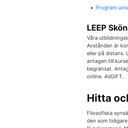
Program unive
LEEP Skön
Våra utbildnings
Avstånden är kort
eller på distans.
antagen till kurs
begränsat. Antag
online. AVGIFT.
Hitta oc
Filosofiska syns
den som tidigare 