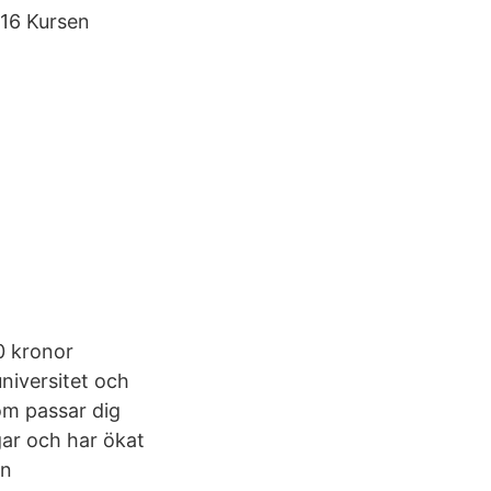
-16 Kursen
0 kronor
niversitet och
om passar dig
gar och har ökat
En