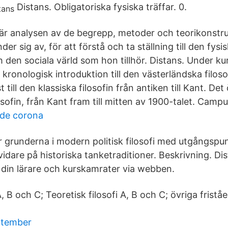
Distans. Obligatoriska fysiska träffar. 0.
 är analysen av de begrepp, metoder och teorikonstr
r sig av, för att förstå och ta ställning till den fysi
den sociala värld som hon tillhör. Distans. Under kur
n kronologisk introduktion till den västerländska filoso
 till den klassiska filosofin från antiken till Kant. Det
ofin, från Kant fram till mitten av 1900-talet. Campu
de corona
 grunderna i modern politisk filosofi med utgångspu
vidare på historiska tanketraditioner. Beskrivning. Di
din lärare och kurskamrater via webben.
A, B och C; Teoretisk filosofi A, B och C; övriga friståe
ptember