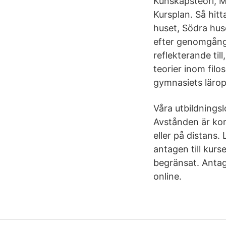
Kunskapsteori, M
Kursplan. Så hitta
huset, Södra hus
efter genomgånge
reflekterande til
teorier inom filos
gymnasiets lärop
Våra utbildnings
Avstånden är kort
eller på distans.
antagen till kurs
begränsat. Antag
online.