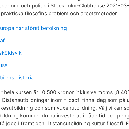
i, ekonomi och politik i Stockholm–Clubhouse 2021-03
 praktiska filosofins problem och arbetsmetoder.
 europa har störst befolkning
af
köldsvik
ouse
ilens historia
ör hela kursen är 10.500 kronor inklusive moms (8.40
Distansutbildningar inom filosofi finns idag som på u
kesutbildning och som vuxenutbildning. Välj vilken s
utbildning kommer du ha investerat i både tid och pen
få jobb i framtiden. Distansutbildning kultur filosofi. 