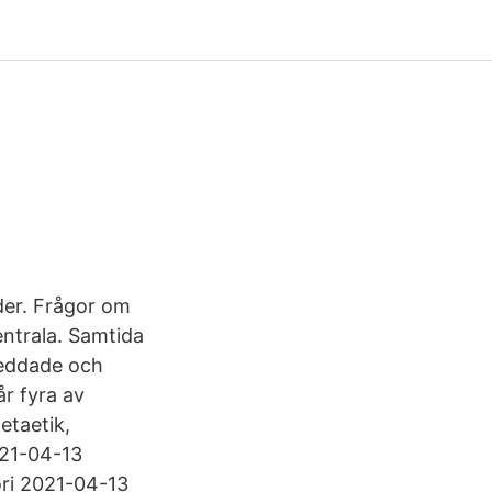
der. Frågor om
entrala. Samtida
reddade och
år fyra av
etaetik,
021-04-13
ori 2021-04-13