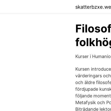
skatterbzxe.w
Filosof
folkhö
Kurser i Humanio
Kursen introduce
värderingars och
och äldre filoso
fördjupade kunska
följande moment 
Metafysik och Pol
Biträdande lektor