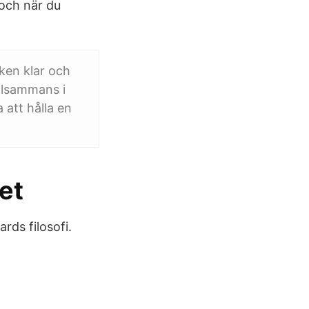
 och när du
nken klar och
tillsammans i
 att hålla en
et
rds filosofi.