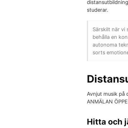
distansutbildning
studerar.
Särskilt när vi
behålla en kons
autonoma tekno
sorts emotionel
Distansu
Avnjut musik på d
ANMÄLAN ÖPPE
Hitta och 