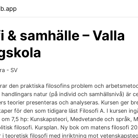
eb.app
i & samhälle – Valla
gskola
ra - SV
rar den praktiska filosofins problem och arbetsmeto
 handlingars natur (på individ och samhällsnivå) är c
fers teorier presenteras och analyseras. Kursen ger b
per för den som tidigare läst Filosofi A. I kursen ing
om 7,5 hp: Kunskapsteori, Medvetande och språk, M
itisk filosofi. Kursplan. Ny bok om matens filosofi 2
 i teoretisk filosofi med inriktning mot vetenskapste