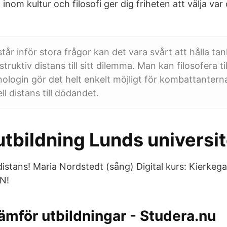
 inom kultur och filosofi ger dig friheten att välja var
 står inför stora frågor kan det vara svårt att hålla ta
truktiv distans till sitt dilemma. Man kan filosofera 
login gör det helt enkelt möjligt för kombattanterna
l distans till dödandet.
tbildning Lunds universit
istans! Maria Nordstedt (sång) Digital kurs: Kierkegaa
N!
jämför utbildningar - Studera.nu