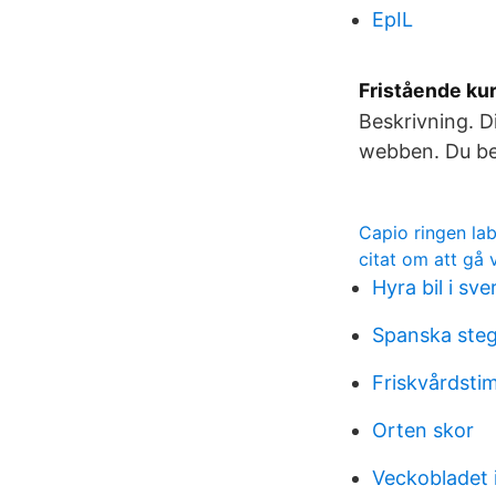
EpIL
Fristående ku
Beskrivning. D
webben. Du beh
Capio ringen la
citat om att gå 
Hyra bil i sv
Spanska steg
Friskvårdst
Orten skor
Veckobladet 