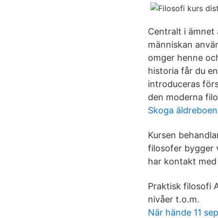
Centralt i ämnet
människan använde
omger henne och 
historia får du e
introduceras först
den moderna filos
Skoga äldreboen
Kursen behandlar
filosofer bygger 
har kontakt med 
Praktisk filosofi 
nivåer t.o.m.
När hände 11 se