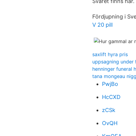
Svaret finns här. f
Fördjupning i Sv
V 20 pill
saxlift hyra pris
uppsagning under f
henninger funeral
tana mongeau nig
PwjBo
HcCXD
zCSk
OvQH