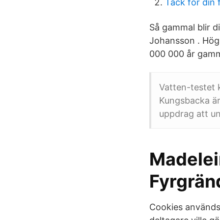
Tack för din
Så gammal blir d
Johansson . Hög
000 000 år gamma
Vatten-testet 
Kungsbacka är.
uppdrag att un
Madelein
Fyrgränd
Cookies används 