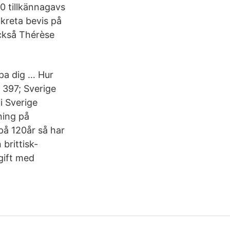
20 tillkännagavs
kreta bevis på
ckså Thérèse
lpa dig … Hur
 397; Sverige
i Sverige
ning på
på 120år så har
 brittisk-
gift med