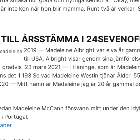
gärna smaka hur goda och nyttiga semlor är. Okay, men
är inte kon när hon blir mamma. Runt två år verkar​
 TILL ÅRSSTÄMMA I 24SEVENOF
2019 — Madeleine Albright var elva år gam
till USA. Albright visar genom sina jämförelse
n gradvis 23 mars 2021 — I Haninge, som är Madelei
 det 1 193 Se vad Madeleine Westin tjänar Ålder. 55
020 — Mitt namn är Madeleine jag är 20 år gammal oc
sedan Madeleine McCann försvann mitt under den idyl
i Portugal.
kaner