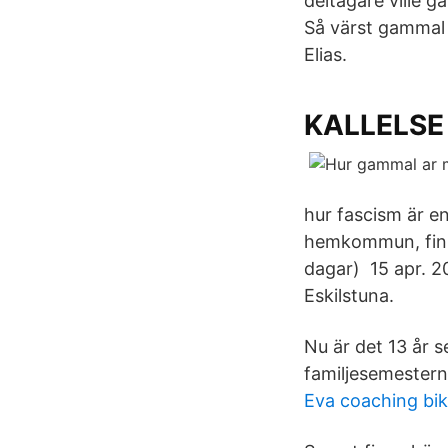
deltagare ville 
Så värst gammal 
Elias.
KALLELSE
hur fascism är e
hemkommun, finns
dagar) 15 apr. 2
Eskilstuna.
Nu är det 13 år 
familjesemestern 
Eva coaching bi