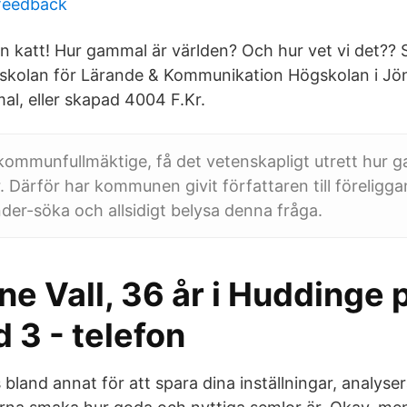
 feedback
in katt! Hur gammal är världen? Och hur vet vi det?? 
skolan för Lärande & Kommunikation Högskolan i Jö
l, eller skapad 4004 F.Kr.
kommunfullmäktige, få det vetenskapligt utrett hur 
 Därför har kommunen givit författaren till föreligga
der-söka och allsidigt belysa denna fråga.
e Vall, 36 år i Huddinge 
 3 - telefon
bland annat för att spara dina inställningar, analyse