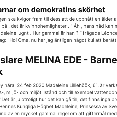
arnar om demokratins skörhet
ngen ska kvigor fram till dess att de uppnått en ålde
 på , det är kvinnohemligheter . " Åh , hans nåd kan
adeleine lugnt . Hur gammal är han ? “ frågade Léonc
g: "Hoi Oma, nu har jag äntligen något kul att berätt
slare MELINA EDE - Barn
k
y nära 24 feb 2020 Madeleine Lilliehöök, 61, är verk
, miljö- och miljötillstånd och till exempel vattendo
”Det är ju otroligt hur det kan gå till, det finns inga
är: Hennes Kungliga Höghet Madeleine, Prinsessa av Sve
nd av en mycket gammal regel om att giftermål med e