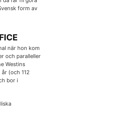
 då får ni göra
 Svensk form av
FICE
mal när hon kom
r och paralleller
ne Westins
 år (och 112
h bor i
liska