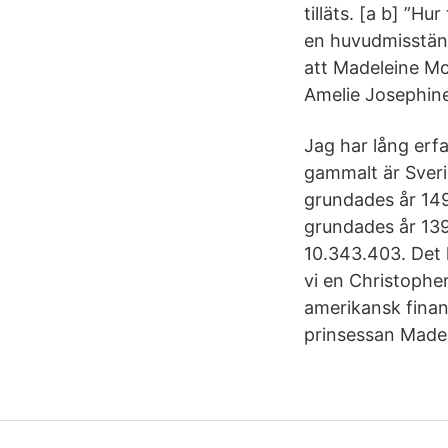
tilläts. [a b] ”Hu
en huvudmisstänk
att Madeleine Mc
Amelie Josephine
Jag har lång erf
gammalt är Sveri
grundades år 149
grundades år 139
10.343.403. Det 
vi en Christopher
amerikansk finan
prinsessan Madel