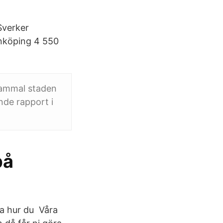
Sverker
nköping 4 550
gammal staden
nde rapport i
på
ra hur du Våra