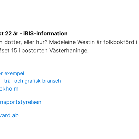
 22 år - iBIS-information
sin dotter, eller hur? Madeleine Westin är folkbokförd 
et 15 i postorten Västerhaninge.
gor exempel
- trä- och grafisk bransch
ockholm
ansportstyrelsen
vard ab
t