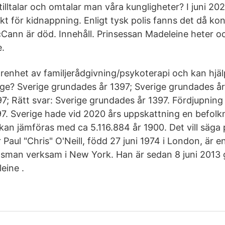
r tilltalar och omtalar man våra kungligheter? I juni 20
t för kidnappning. Enligt tysk polis fanns det då kon
Cann är död. Innehåll. Prinsessan Madeleine heter o
.
arenhet av familjerådgivning/psykoterapi och kan hjä
ge? Sverige grundades år 1397; Sverige grundades år
7; Rätt svar: Sverige grundades år 1397. Fördjupning 
7. Sverige hade vid 2020 års uppskattning en befolk
kan jämföras med ca 5.116.884 år 1900. Det vill säga 
 Paul "Chris" O'Neill, född 27 juni 1974 i London, är en
sman verksam i New York. Han är sedan 8 juni 2013 
eine .