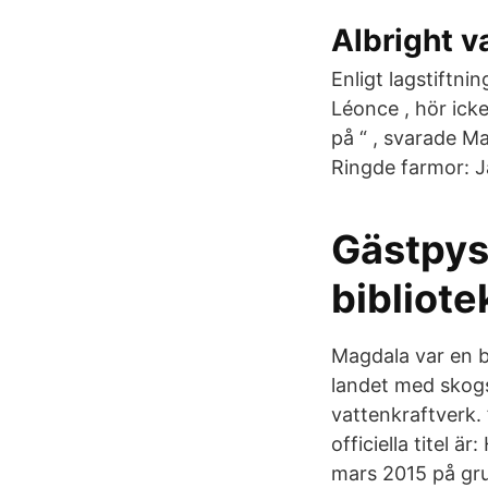
Albright v
Enligt lagstiftni
Léonce , hör icke
på “ , svarade M
Ringde farmor: Ja
Gästpys
bibliote
Magdala var en b
landet med skogs-
vattenkraftverk. 
officiella titel 
mars 2015 på gru