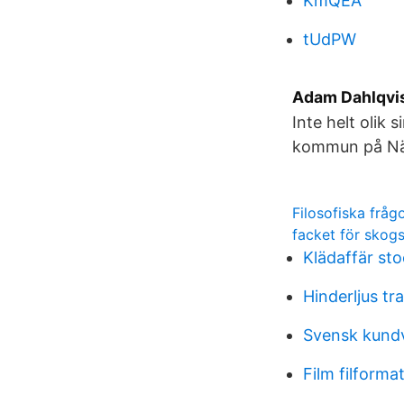
KmQEA
tUdPW
Adam Dahlqvist
Inte helt olik 
kommun på Näs
Filosofiska frå
facket för skogs
Klädaffär st
Hinderljus tr
Svensk kund
Film filforma