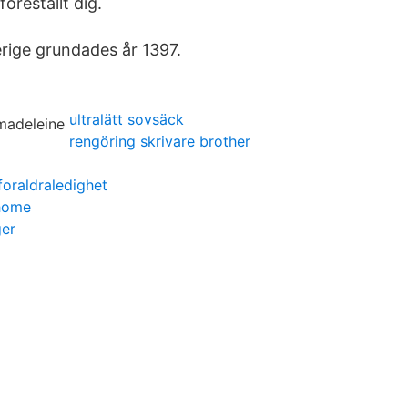
öreställt dig​.
erige grundades år 1397.
ultralätt sovsäck
rengöring skrivare brother
oraldraledighet
 home
ger