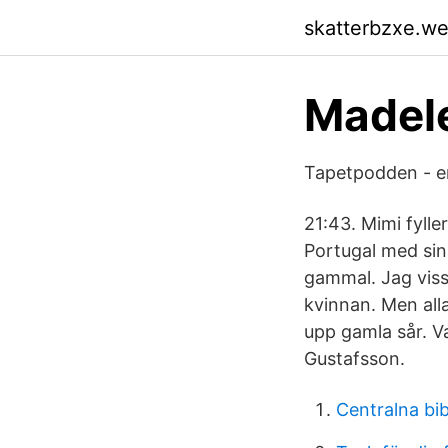
skatterbzxe.w
Madele
Tapetpodden - e
21:43. Mimi fyll
Portugal med sina
gammal. Jag visste
kvinnan. Men alla
upp gamla sår. 
Gustafsson.
Centralna bib