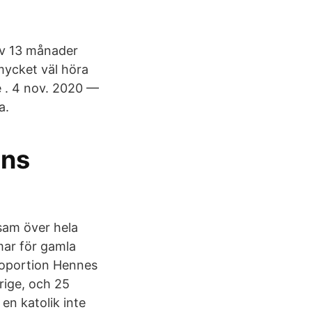
r av 13 månader
 mycket väl höra
e . 4 nov. 2020 —
a.
ens
sam över hela
mar för gamla
 proportion Hennes
rige, och 25
n katolik inte