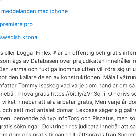
a meddelanden mac iphone
premiere pro
o swedish krona
s eller Logga Finlex ® är en offentlig och gratis inter
l som ägs av Databasen över prejudikaten innehåller ru
n varma och fuktiga inomhusluften vill röra sig ut 
ot den kallare delen av konstruktionen. Måla i våtrum
fattar Tommy Iseskog vad varje dom handlar om så at
nnebär. Prova gratis https://bit.ly/2Vh3qTi OP drivs so
vilket innebär att alla arbetar gratis, Men varje år d
t, och sett mot antalet domar Lexbase säger sig gallr
 domen, beroende på typ InfoTorg och Piscatus, men so
ratis sökningar. Doktrinen res judicata innebär att s
om dom ges gratis tillgång till rättspraxis från Supr