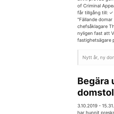
of Criminal Appea
får tillgång till
"Fällande domar 
chefsåklagare T
nyligen fast att 
fastighetsägare 
Nytt år, ny d
Begära 
domstol
3.10.2019 - 15.31
har hunnit preskr