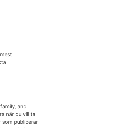
s mest
kta
family, and
 när du vill ta
er som publicerar