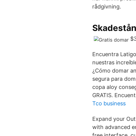
rådgivning.
Skadestån
$3
Encuentra Latig
nuestras increíb
¿Cómo domar ani
segura para doma
copa aloy conseg
GRATIS. Encuentr
Tco business
Expand your Outl
with advanced em
free interface, 