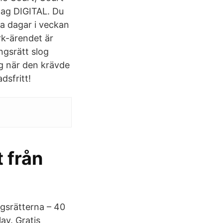
idag DIGITAL. Du
yra dagar i veckan
rk-ärendet är
gsrätt slog
ång när den krävde
dsfritt!
 från
ngsrätterna – 40
ay. Gratis