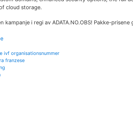
of cloud storage.
en kampanje i regi av ADATA.NO.OBS! Pakke-prisene gj
ce
se ivf organisationsnummer
ra franzese
ing
n