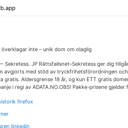
eb.app
överklagar inte – unik dom om olaglig
— Sekretess. JP Rättsfallsnet–Sekretess ger dig tillgån
 avgjorts med stöd av tryckfrihetsförordningen oc
a gratis. Aldersgrense 18 år, og kun ETT gratis dome
anje i regi av ADATA.NO.OBS! Pakke-prisene gjelder fo
storik firefox
lmer
gren linkedin