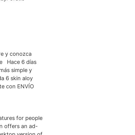
re y conozca
de Hace 6 días
más simple y
a 6 skin aloy
ete con ENVÍO
tures for people
n offers an ad-
esktop version of