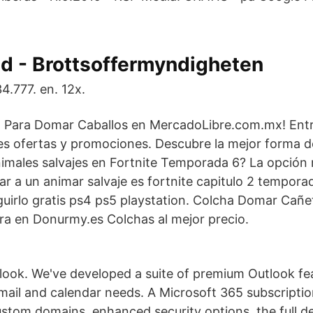
d - Brottsoffermyndigheten
4.777. en. 12x.
o Para Domar Caballos en MercadoLibre.com.mx! Ent
les ofertas y promociones. Descubre la mejor forma 
males salvajes en Fortnite Temporada 6? La opción 
r a un animar salvaje es fortnite capitulo 2 temporad
uirlo gratis ps4 ps5 playstation. Colcha Domar Cañ
a en Donurmy.es Colchas al mejor precio.
ook. We've developed a suite of premium Outlook fea
ail and calendar needs. A Microsoft 365 subscriptio
custom domains, enhanced security options, the full d