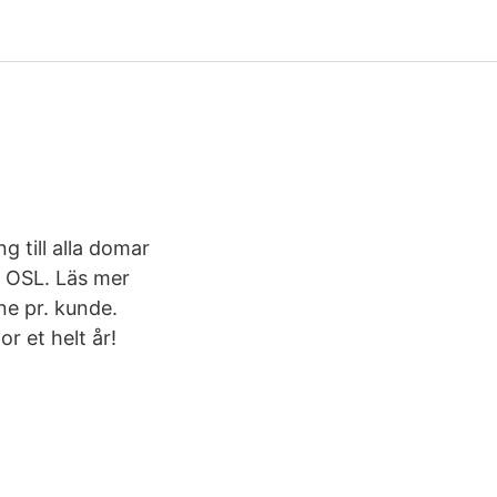
g till alla domar
h OSL. Läs mer
ne pr. kunde.
r et helt år!