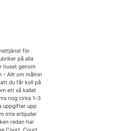
nettjänst för
briker på alla
ur huset genom
 - Allt om målnin
t du får koll på
m ett så kallat
öms nog cirka 1–3
a uppgifter upp
m inte erbjuder
aken redan har
eme Court, Court