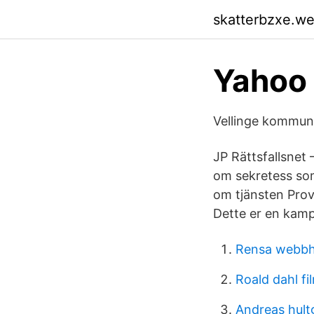
skatterbzxe.w
Yahoo
Vellinge kommun 
JP Rättsfallsnet 
om sekretess som
om tjänsten Prov
Dette er en kamp
Rensa webbhi
Roald dahl fi
Andreas hult