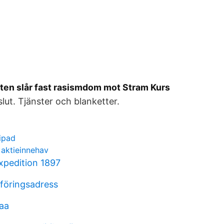
ten slår fast rasismdom mot Stram Kurs
ut. Tjänster och blanketter.
ipad
 aktieinnehav
xpedition 1897
föringsadress
raa