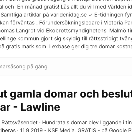
l och En månad gratis! Läs allt du vill med Världen 
: ✓ Samtliga artiklar på varldenidag.se ✓ E-tidningen f
kan förväntas". Förundersökningsledare i Victoria Pa
homas Langrot vid Ekobrottsmyndighetens Malmö tin
Vellinge kommun gjort sig skyldig till rättsstridigt tv
på gratis mark som Lexbase ger dig tre domar kostna
omarsäsong på gång.
ut gamla domar och beslut
ar - Lawline
. Rättsväsendet · Hundratals domar blev liggande i ti
iberas · 11.9.2019 - KSF Media. GRATIS - på Google Pl