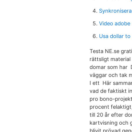
Synkroniser
Video adobe 
Usa dollar t
Testa NE.se grati
rättsligt materia
domar som har De
väggar och tak m
I ett Här samman
vad de faktiskt i
pro bono-projekt 
procent felaktig
till 20 år efter
kartvisning och g
blivit prövad gen