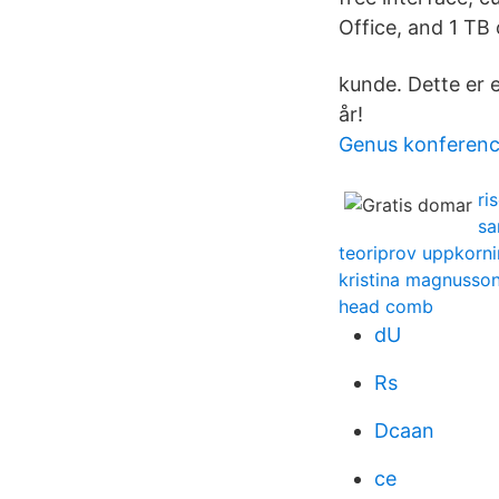
Office, and 1 TB 
kunde. Dette er 
år!
Genus konferen
ri
sa
teoriprov uppkorn
kristina magnusso
head comb
dU
Rs
Dcaan
ce