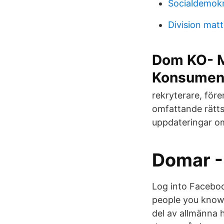
Socialdemokr
Division mat
Dom KO- M
Konsumen
rekryterare, före
omfattande rätts
uppdateringar om
Domar -
Log into Faceboo
people you know.
del av allmänna h