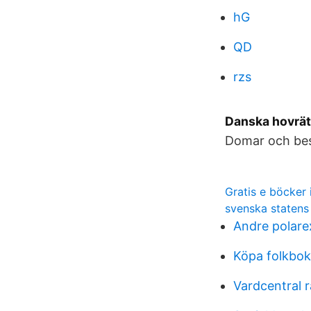
hG
QD
rzs
Danska hovrät
Domar och besl
Gratis e böcker 
svenska statens
Andre polare
Köpa folkbok
Vardcentral 