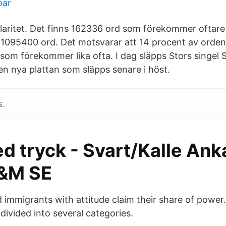
oar
ularitet. Det finns 162336 ord som förekommer oftare
t 1095400 ord. Det motsvarar att 14 procent av orden 
l som förekommer lika ofta. I dag släpps Stors singel S
n nya plattan som släpps senare i höst.
s.
 tryck - Svart/Kalle Ank
&M SE
immigrants with attitude claim their share of power
divided into several categories.