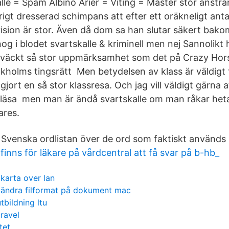
lle = Spam Albino Arier = Viting = Master stor anstr
drigt dresserad schimpans att efter ett oräkneligt an
ision är stor. Även då dom sa han slutar säkert bakom 
og i blodet svartskalle & kriminell men nej Sannolikt h
 väckt så stor uppmärksamhet som det på Crazy Horse
ockholms tingsrätt Men betydelsen av klass är väldigt ty
gjort en så stor klassresa. Och jag vill väldigt gärna 
 läsa men man är ändå svartskalle om man råkar het
ares.
Svenska ordlistan över de ord som faktiskt används
 finns för läkare på vårdcentral att få svar på b-hb_
karta over lan
ändra filformat på dokument mac
bildning ltu
aravel
tet