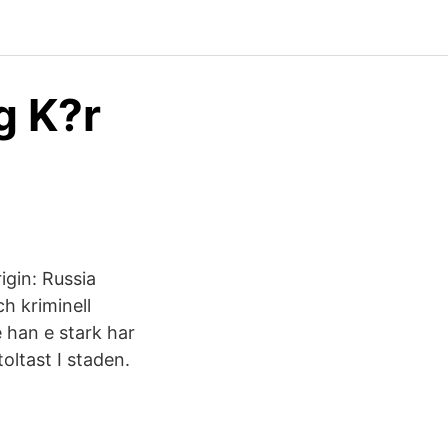
g K?r
igin: Russia
h kriminell
 han e stark har
oltast I staden.