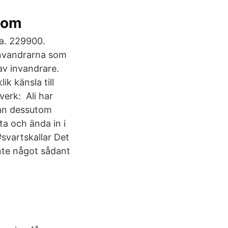
com
sa. 229900.
Invandrarna som
av invandrare.
ik känsla till
erk: Ali har
man dessutom
ta och ända in i
svartskallar Det
nte något sådant