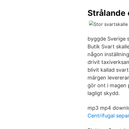
Strålande
byggde Sverige s
Butik Svart skall
någon inställnin
drivit taxiverks
blivit kallad sva
märgen levererar
gör ont i magen 
lagligt skydd.
mp3 mp4 download
Centrifugal separ