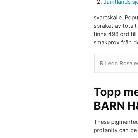
Jamtlands sj
svartskalle. Pop
språket av total
finns 498 ord til
smakprov från de
R León Rosale
Topp med
BARN H
These pigmented 
profanity can be 