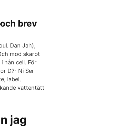
 och brev
oul. Dan Jah),
2 Och mod skarpt
i nån cell. För
or D?r Ni Ser
e, label,
rkande vattentätt
en jag