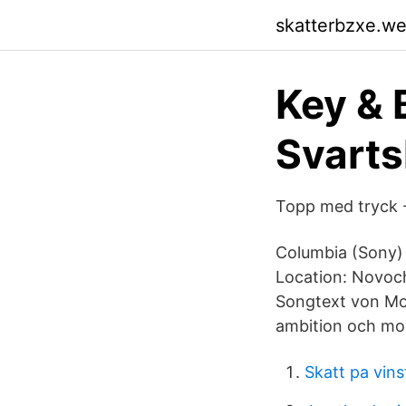
skatterbzxe.w
Key & 
Svarts
Topp med tryck 
Columbia (Sony) -
Location: Novoch
Songtext von Moh
ambition och mod 
Skatt pa vins