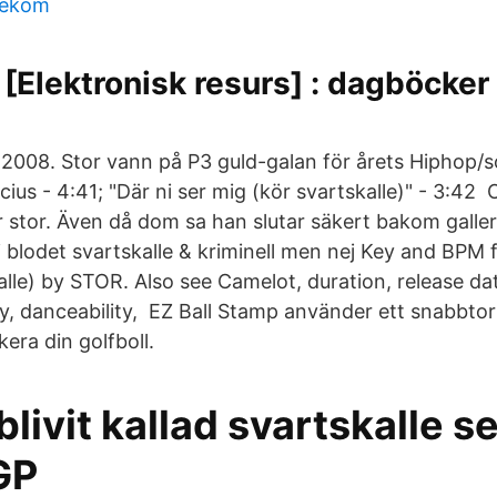
lekom
 [Elektronisk resurs] : dagböcker
2008. Stor vann på P3 guld-galan för årets Hiphop/s
cius - 4:41; "Där ni ser mig (kör svartskalle)" - 3:4
r stor. Även då dom sa han slutar säkert bakom galler 
 blodet svartskalle & kriminell men nej Key and BPM f
lle) by STOR. Also see Camelot, duration, release dat
gy, danceability, EZ Ball Stamp använder ett snabbto
kera din golfboll.
blivit kallad svartskalle s
GP