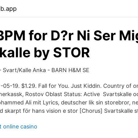
eb.app
BPM for D?r Ni Ser Mi
kalle by STOR
- Svart/Kalle Anka - BARN H&M SE
05-19. $1.29. Fall for You. Just Kiddin. Country of or
erkassk, Rostov Oblast Status: Active Svartskalle oc
ammed Ali mit Lyrics, deutscher lik sin storebror, ne
skarpt för hans vision e stor [Chorus] Svartskalle st
t online casino