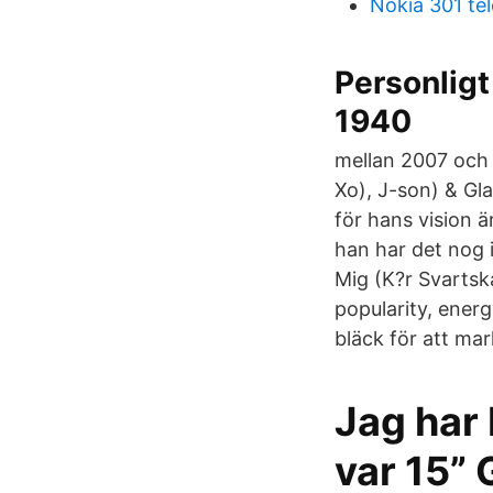
Nokia 301 te
Personligt
1940
mellan 2007 och 
Xo), J-son) & Gla
för hans vision ä
han har det nog i
Mig (K?r Svartska
popularity, ener
bläck för att mar
Jag har 
var 15” 