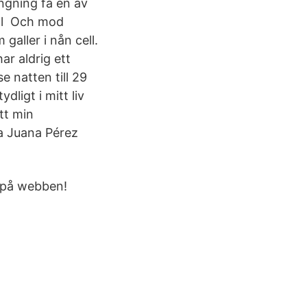
ängning få en av
tal Och mod
galler i nån cell.
ar aldrig ett
 natten till 29
dligt i mitt liv
att min
a Juana Pérez
 på webben!