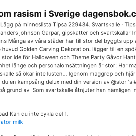
 om rasism i Sverige dagensbok.
Lägg på minneslista Tipsa 229434. Svartskalle · Tip
anders johnson Garpar, gipskatter och svartskallar 
ns Många av våra städer har till stor del byggts upp 
e huvud Golden Carving Dekoration. lägger till en spökl
g stor idé för Halloween och Theme Party Gåvor Hantv
amhet länge och personalomsättningen är stor: Har 
rtskalle så ökar inte lusten… Igenom maggrop och hjär
 du en kampsång delux med din version av @stor 's #
på grund av Som svartskalle åtnjuter han nämligen i
 Kan du inte cykla del 1.
ator milk