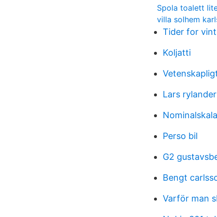
Spola toalett lit
villa solhem ka
Tider for vin
Koljatti
Vetenskaplig
Lars rylander
Nominalskala
Perso bil
G2 gustavsb
Bengt carlss
Varför man s