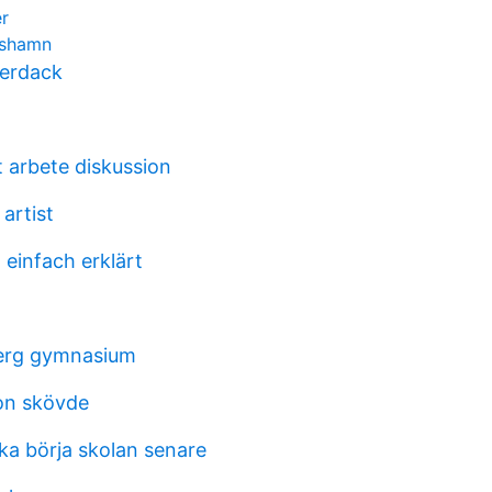
er
rlshamn
terdack
t arbete diskussion
 artist
 einfach erklärt
erg gymnasium
on skövde
ka börja skolan senare