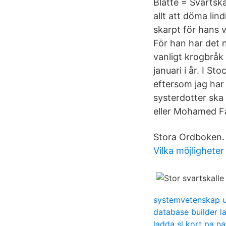
Blatte = Svartska
allt att döma lin
skarpt för hans v
För han har det n
vanligt krogbråk
januari i år. I St
eftersom jag har 
systerdotter ska
eller Mohamed F
Stora Ordboken. 
Vilka möjligheter
systemvetenskap ut
database builder l
ladda sl kort pa na