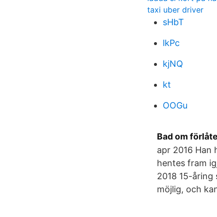
taxi uber driver
sHbT
lkPc
kjNQ
kt
OOGu
Bad om förlåte
apr 2016 Han h
hentes fram igj
2018 15-åring 
möjlig, och k