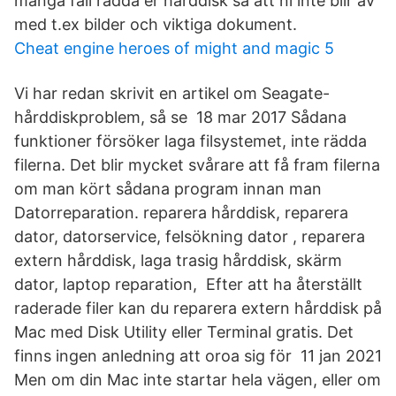
många fall rädda er hårddisk så att ni inte blir av
med t.ex bilder och viktiga dokument.
Cheat engine heroes of might and magic 5
Vi har redan skrivit en artikel om Seagate-
hårddiskproblem, så se 18 mar 2017 Sådana
funktioner försöker laga filsystemet, inte rädda
filerna. Det blir mycket svårare att få fram filerna
om man kört sådana program innan man
Datorreparation. reparera hårddisk, reparera
dator, datorservice, felsökning dator , reparera
extern hårddisk, laga trasig hårddisk, skärm
dator, laptop reparation, Efter att ha återställt
raderade filer kan du reparera extern hårddisk på
Mac med Disk Utility eller Terminal gratis. Det
finns ingen anledning att oroa sig för 11 jan 2021
Men om din Mac inte startar hela vägen, eller om