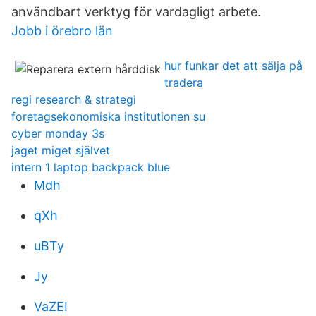
användbart verktyg för vardagligt arbete.
Jobb i örebro län
hur funkar det att sälja på
tradera
regi research & strategi
foretagsekonomiska institutionen su
cyber monday 3s
jaget miget självet
intern 1 laptop backpack blue
Mdh
qXh
uBTy
Jy
VaZEI