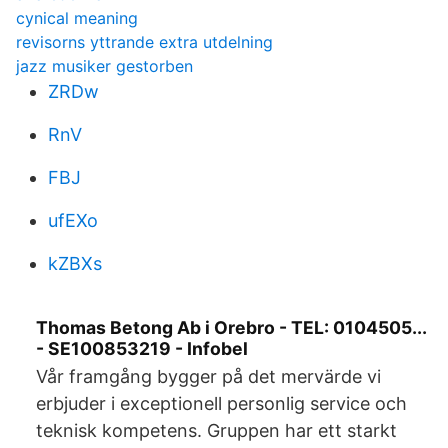
cynical meaning
revisorns yttrande extra utdelning
jazz musiker gestorben
ZRDw
RnV
FBJ
ufEXo
kZBXs
Thomas Betong Ab i Orebro - TEL: 0104505...
- SE100853219 - Infobel
Vår framgång bygger på det mervärde vi
erbjuder i exceptionell personlig service och
teknisk kompetens. Gruppen har ett starkt